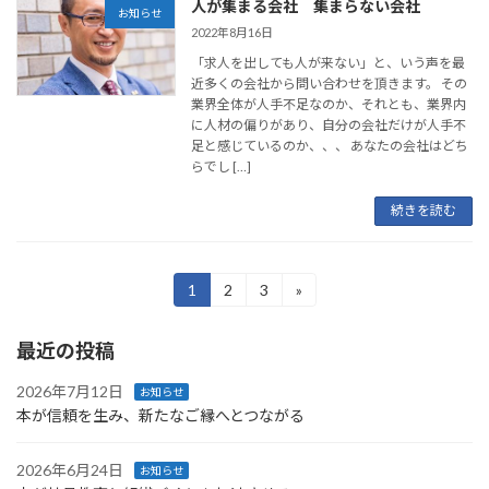
人が集まる会社 集まらない会社
お知らせ
2022年8月16日
「求人を出しても人が来ない」と、いう声を最
近多くの会社から問い合わせを頂きます。 その
業界全体が人手不足なのか、それとも、業界内
に人材の偏りがあり、自分の会社だけが人手不
足と感じているのか、、、 あなたの会社はどち
らでし […]
続きを読む
投
1
2
3
»
固
固
固
定
定
定
稿
ペ
ペ
ペ
最近の投稿
ー
ー
ー
の
ジ
ジ
ジ
2026年7月12日
ペ
お知らせ
本が信頼を生み、新たなご縁へとつながる
ー
ジ
2026年6月24日
お知らせ