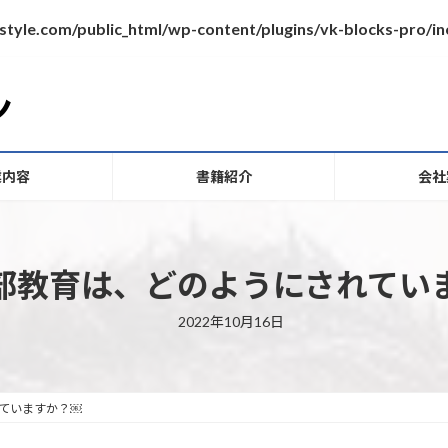
style.com/public_html/wp-content/plugins/vk-blocks-pro/
業内容
書籍紹介
会社
部教育は、どのようにされてい
最
2022年10月16日
終
更
新
日
時
:
ていますか？￼