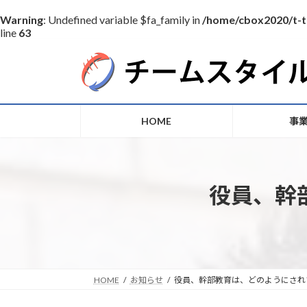
Warning
: Undefined variable $fa_family in
/home/cbox2020/t-t
line
63
コ
ナ
ン
ビ
テ
ゲ
ン
ー
ツ
シ
HOME
事
へ
ョ
ス
ン
キ
に
ッ
移
役員、幹
プ
動
HOME
お知らせ
役員、幹部教育は、どのようにされ