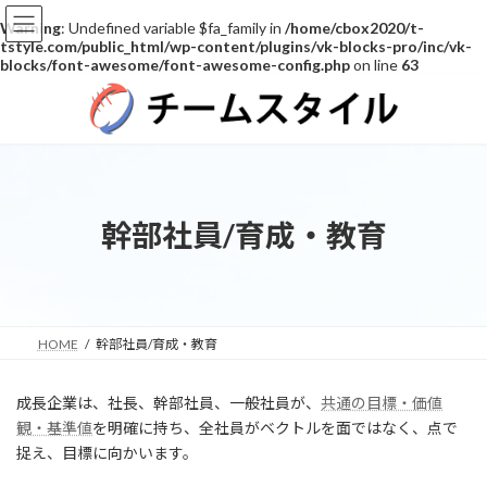
Warning
: Undefined variable $fa_family in
/home/cbox2020/t-
tstyle.com/public_html/wp-content/plugins/vk-blocks-pro/inc/vk-
blocks/font-awesome/font-awesome-config.php
on line
63
コ
ナ
ン
ビ
テ
ゲ
ン
ー
ツ
シ
へ
ョ
ス
ン
幹部社員/育成・教育
キ
に
ッ
移
プ
動
HOME
幹部社員/育成・教育
成長企業は、社長、幹部社員、一般社員が、
共通の目標・価値
観・基準値
を明確に持ち、全社員がベクトルを面ではなく、点で
捉え、目標に向かいます。