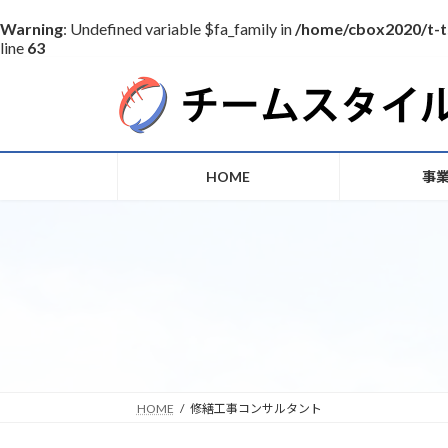
Warning
: Undefined variable $fa_family in
/home/cbox2020/t-t
line
63
コ
ナ
ン
ビ
テ
ゲ
ン
ー
ツ
シ
HOME
事
へ
ョ
ス
ン
キ
に
ッ
移
プ
動
HOME
修繕工事コンサルタント